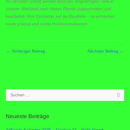
Im nächsten Schritt werden dann die vorgefertigten Teile in
unserer Werkstatt nach diesen Plänen zugeschnitten und
bearbeitet. Vom Computer auf die Baustelle – so entstehen
heute präzise und solide Holzkonstruktionen.
←
Vorheriger Beitrag
Nächster Beitrag
→
S
u
c
Neueste Beiträge
h
e
AdFends-Kalender 2025 – Türchen 24 – Heilg Abend