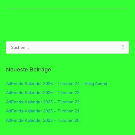
2025
–
Türchen
4
S
u
c
Neueste Beiträge
h
e
AdFends-Kalender 2025 – Türchen 24 – Heilg Abend
n
AdFends-Kalender 2025 – Türchen 23
n
AdFends-Kalender 2025 – Türchen 22
a
c
AdFends-Kalender 2025 – Türchen 21
h
AdFends-Kalender 2025 – Türchen 20
: