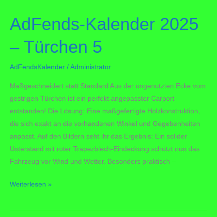
Türchen
AdFends-Kalender 2025
16
– Türchen 5
AdFendsKalender
/
Administrator
Maßgeschneidert statt Standard Aus der ungenutzten Ecke vom
gestrigen Türchen ist ein perfekt angepasster Carport
entstanden! Die Lösung: Eine maßgefertigte Holzkonstruktion,
die sich exakt an die vorhandenen Winkel und Gegebenheiten
anpasst. Auf den Bildern seht ihr das Ergebnis: Ein solider
Unterstand mit roter Trapezblech-Eindeckung schützt nun das
Fahrzeug vor Wind und Wetter. Besonders praktisch –
AdFends-
Weiterlesen »
Kalender
2025