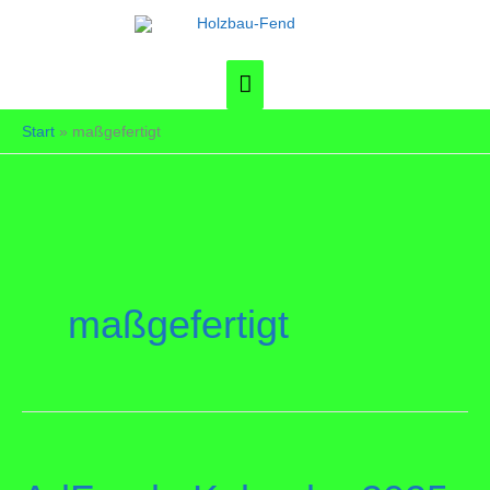
Zum
Inhalt
springen
Hauptmenü
Start
maßgefertigt
maßgefertigt