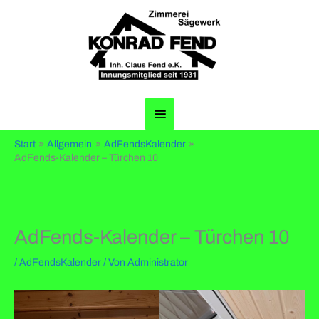
Zum
Inhalt
springen
Hauptmenü
Start
Allgemein
AdFendsKalender
AdFends-Kalender – Türchen 10
AdFends-Kalender – Türchen 10
/
AdFendsKalender
/ Von
Administrator