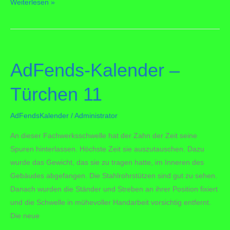
AdFends-
Weiterlesen »
Kalender
2025
–
Türchen
AdFends-Kalender –
2
Türchen 11
AdFendsKalender
/
Administrator
An dieser Fachwerksschwelle hat der Zahn der Zeit seine
Spuren hinterlassen. Höchste Zeit sie auszutauschen. Dazu
wurde das Gewicht, das sie zu tragen hatte, im Inneren des
Gebäudes abgefangen. Die Stahlrohrstützen sind gut zu sehen.
Danach wurden die Ständer und Streben an ihrer Position fixiert
und die Schwelle in mühevoller Handarbeit vorsichtig entfernt.
Die neue