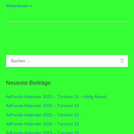
AdFends-
Weiterlesen »
Kalender
–
Türchen
11
S
u
c
Neueste Beiträge
h
e
AdFends-Kalender 2025 – Türchen 24 – Heilg Abend
n
AdFends-Kalender 2025 – Türchen 23
n
AdFends-Kalender 2025 – Türchen 22
a
c
AdFends-Kalender 2025 – Türchen 21
h
AdFends-Kalender 2025 – Türchen 20